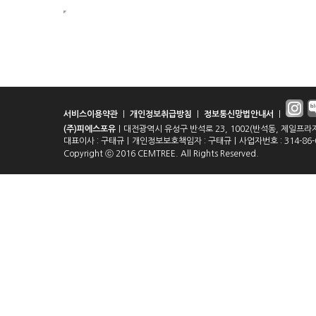
서비스이용약관
｜
개인정보취급방침
｜
정보통신망법안내서
｜
(주)피에스포유
｜대전광역시 유성구 반석로 23, 1002(반석동, 제일프라자)｜전화
대표이사 : 구태규｜개인정보보호책임자 : 구태규｜사업자번호 : 314-86-01
Copyright ⓒ 2016 CEMTREE. All Rights Reserved.